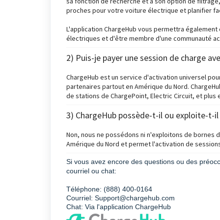
sa fonction de recherche et à son option de filtrage
proches pour votre voiture électrique et planifier f
L'application ChargeHub vous permettra également 
électriques et d'être membre d'une communauté act
2) Puis-je payer une session de charge a
ChargeHub est un service d'activation universel po
partenaires partout en Amérique du Nord. ChargeHub
de stations de ChargePoint, Electric Circuit, et plus
3) ChargeHub possède-t-il ou exploite-t-i
Non, nous ne possédons ni n'exploitons de bornes 
Amérique du Nord et permet l'activation de session
Si vous avez encore des questions ou des préocc
courriel ou chat:
Téléphone: (888) 400-0164
Courriel: Support@chargehub.com
Chat: Via l'application ChargeHub