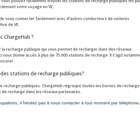
, vous pouvez facilement trouver les stations de recharge publiques les pl
acilement votre voyage en VE.
de vous connecter facilement avec d'autres conducteurs de voitures
ive de VE.
vec ChargeHub ?
ur la recharge publique qui vous permet de recharger dans des réseaux
 vous donne accès à plus de 75 000 stations de recharge. Il s'agit notamm
 encore!
l des stations de recharge publiques?
de recharge publiques. ChargeHub regroupe toutes les bornes de recharge
s de recharge dans les réseaux partenaires.
upations, n'hésitez pas à nous contacter à tout moment par téléphone,